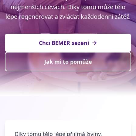
nejmenších cévách. Díky tomu může tělo
lépe regenerovat a zvládat každodenní zátěž.
Chci BEMER sezení
Jak mi to pomůže
Díky tomu tělo lépe přijímá živiny,