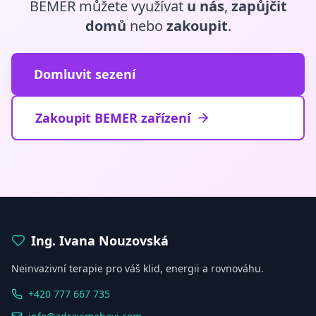
BEMER můžete využívat
u nás
,
zapůjčit
domů
nebo
zakoupit
.
Domluvit sezení
Zakoupit BEMER zařízení
Ing. Ivana Nouzovská
Neinvazivní terapie pro váš klid, energii a rovnováhu.
+420 777 667 735