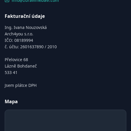
info@zdravimebavi.com
Fakturační údaje
Ing. Ivana Nouzovská
Arch4you s.r.o.
IČO: 08189994
č. účtu: 2601637890 / 2010
Přelovice 68
Lázně Bohdaneč
533 41
Jsem plátce DPH
Mapa